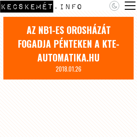
AZ NB1-ES OROSHÁZÁT
FOGADJA PÉNTEKEN A KTE-
AUTOMATIKA.HU
2018.01.26