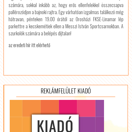
számára, sokkal inkább az, hogy erős ellenfelekkel összecsapva
pallérozódjon a bajnoki rajtra. Egy várhatóan izgalmas találkozó még
hátravan, pénteken 19.00 órától az Orosházi FKSE-Linamar lép
parkettre a kecskemétiek ellen a Messzi István Sportcsarnokban. A
szurkolók számára a belépés díjtalan!
az eredeti hír itt elérhető
REKLÁMFELÜLET KIADÓ