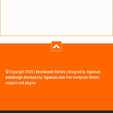
© Copyright 2026 |
Kecskemét Hotels
| designed by:
tigaman
webdesign
developed by:
tigaman.com
free wordpress themes
snippets and plugins