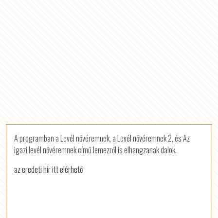
A programban a Levél nővéremnek, a Levél nővéremnek 2, és Az
igazi levél nővéremnek című lemezről is elhangzanak dalok.
az eredeti hír itt elérhető