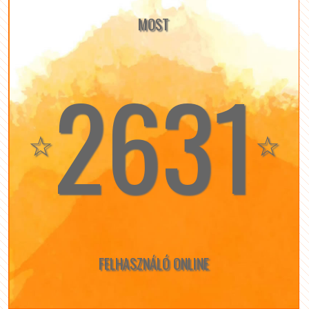
MOST
2631
☆
☆
FELHASZNÁLÓ ONLINE