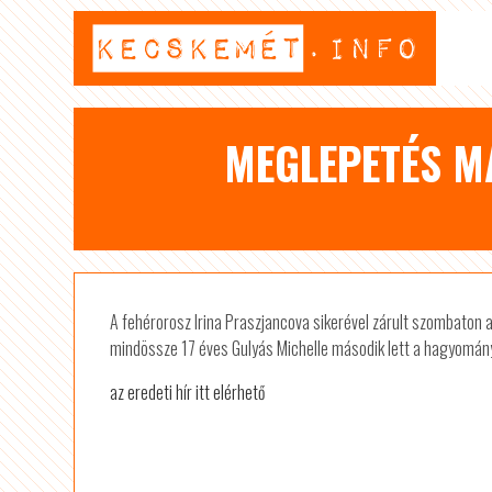
MEGLEPETÉS M
A fehérorosz Irina Praszjancova sikerével zárult szombaton 
mindössze 17 éves Gulyás Michelle második lett a hagyomány
az eredeti hír itt elérhető