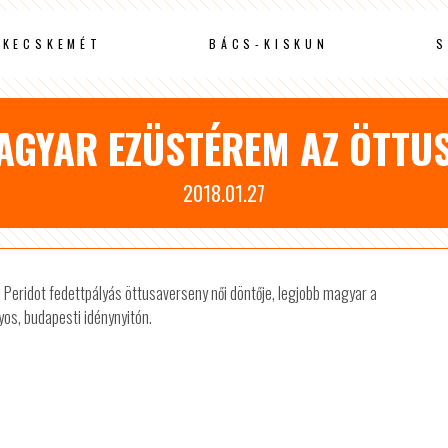
KECSKEMÉT
BÁCS-KISKUN
S
AGYAR EZÜSTÉREM AZ ÖTTUS
2018.01.27
a Peridot fedettpályás öttusaverseny női döntője, legjobb magyar a
os, budapesti idénynyitón.