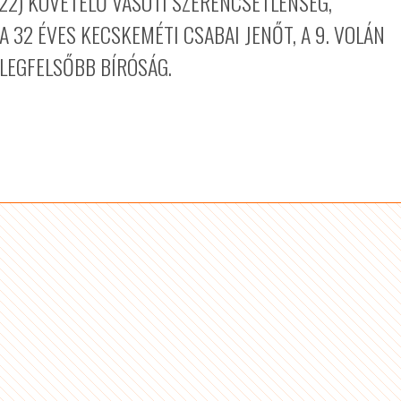
(22) KÖVETELŐ VASÚTI SZERENCSÉTLENSÉG,
 32 ÉVES KECSKEMÉTI CSABAI JENŐT, A 9. VOLÁN
 LEGFELSŐBB BÍRÓSÁG.