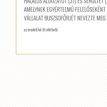
HALÁLOS ÁLDOZATOT (37) ÉS SÉRÜLTET 
AMELYNEK EGYÉRTELMŰ FELELŐSEKÉNT A
VÁLLALAT BUSZSOFŐRJÉT NEVEZTE MEG
az eredeti hír itt elérhető