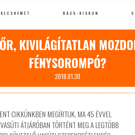
KECSKEMÉT
BÁCS-KISKUN
S
ŐR, KIVILÁGÍTATLAN MOZDO
FÉNYSOROMPÓ?
2018.01.30
LENT CIKKÜNKBEN MEGÍRTUK, MA 45 ÉVVEL
 VASÚTI ÁTJÁRÓBAN TÖRTÉNT MEG A LEGTÖBB