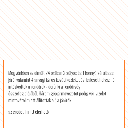
Megyénkben az elmúlt 24 órában 2 súlyos és 1 könnyű sérüléssel
járó, valamint 4 anyagi káros közúti közlekedési baleset helyszínén
intézkedtek a rendőrök - derül ki a rendőrség
összefoglalójából. Három gépjárművezetőt pedig vér-vizelet
mintavétel miatt állítottak elő a járőrök.
az eredeti hír itt elérhető