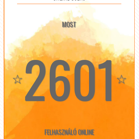
MOST
2601
☆
☆
FELHASZNÁLÓ ONLINE