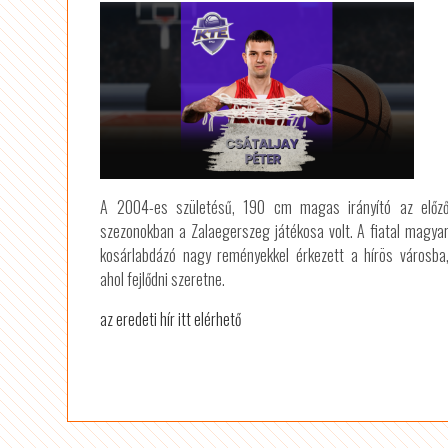
A 2004-es születésű, 190 cm magas irányító az előz
szezonokban a Zalaegerszeg játékosa volt. A fiatal magya
kosárlabdázó nagy reményekkel érkezett a hírös városba
ahol fejlődni szeretne.
az eredeti hír itt elérhető