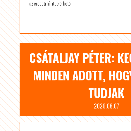
az eredeti hír itt elérhető
CSÁTALJAY PÉTER: K
MINDEN ADOTT, HOGY
TUDJAK
2026.08.07