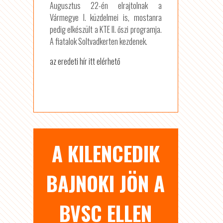
Augusztus 22-én elrajtolnak a
Vármegye I. küzdelmei is, mostanra
pedig elkészült a KTE II. őszi programja.
A fiatalok Soltvadkerten kezdenek.
az eredeti hír itt elérhető
A KILENCEDIK
BAJNOKI JÖN A
BVSC ELLEN