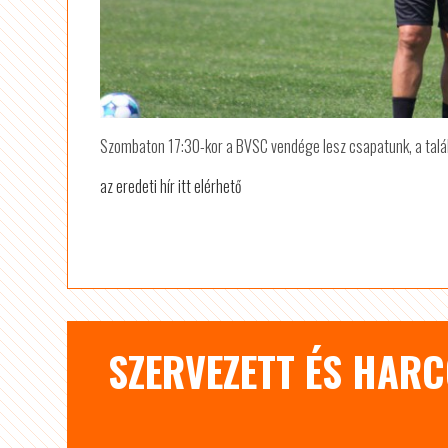
Szombaton 17:30-kor a BVSC vendége lesz csapatunk, a talál
az eredeti hír itt elérhető
SZERVEZETT ÉS HAR