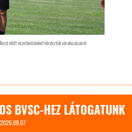
kozó előtt vezetőedzőnket kérdeztük várakozásairól.
COS BVSC-HEZ LÁTOGATUNK
2026.08.07