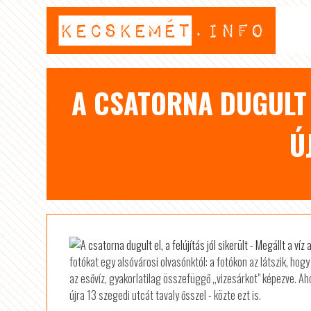
A CSATORNA DUGULT E
Ú
fotókat egy alsóvárosi olvasónktól: a fotókon az látszik, hogy 
az esővíz, gyakorlatilag összefüggő ,,vizesárkot" képezve. A
újra 13 szegedi utcát tavaly ősszel - közte ezt is.