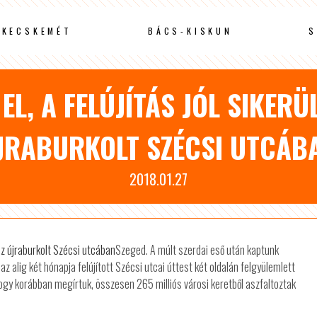
KECSKEMÉT
BÁCS-KISKUN
S
L, A FELÚJÍTÁS JÓL SIKERÜL
JRABURKOLT SZÉCSI UTCÁB
2018.01.27
Szeged. A múlt szerdai eső után kaptunk
az alig két hónapja felújított Szécsi utcai úttest két oldalán felgyülemlett
hogy korábban megírtuk, összesen 265 milliós városi keretből aszfaltoztak