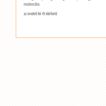
medencébe.
az eredeti hír itt elérhető