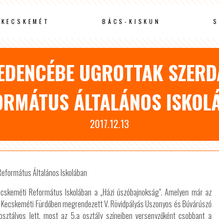
KECSKEMÉT
BÁCS-KISKUN
S
MEDENCÉBE UGROTTAK SZERD
ORMÁTUS ÁLTALÁNOS ISKOL
2017.12.13
Kecskeméti Református Iskolában a „Házi úszóbajnokság". Amelyen már az
gén a Kecskeméti Fürdőben megrendezett V. Rövidpályás Uszonyos és Búvárúszó
ztályos lett, most az 5.a osztály színeiben versenyzőként csobbant a