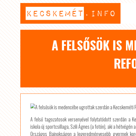
A FELSŐSÖK IS 
REF
A felső tagozatosok versenyével folytatódott szerdán a 
iskola új sportcsillaga, Szili Ágnes (a fotón), aki a hétvé
Országos Bajnokságon a legeredményesebb gyermek koros