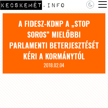
A FIDESZ-KDNP A „STOP
SOROS” MIELŐBBI
PARLAMENTI BETERJESZTÉSÉT
KÉRI A KORMÁNYTÓL
2018.02.04