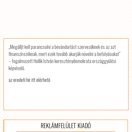
„Megálljt kell parancsolni a bevándorlást szervezőknek és az azt
finanszírozóknak, mert ezek tovább akarják növelni a befolyásukat”
– fogalmazott Hollik István kereszténydemokrata országgyűlési
képviselő.
az eredeti hír itt elérhető
REKLÁMFELÜLET KIADÓ