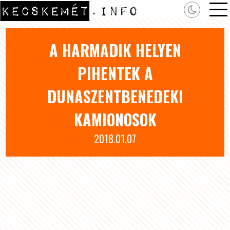
A HARMADIK HELYEN
PIHENTEK A
DUNASZENTBENEDEKI
KAMIONOSOK
2018.01.07