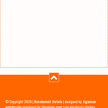
© Copyright 2026 |
Kecskemét Hotels
| designed by:
tigaman
webdesign
developed by:
tigaman.com
free wordpress themes