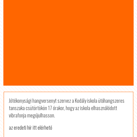
Jótékonysági hangversenyt szervez a Kodály iskola ütőhangszeres
tanszaka csütörtökön 17 órakor, hogy az iskola elhasználódott
vibrafonja megújulhasson.
az eredeti hír itt elérhető