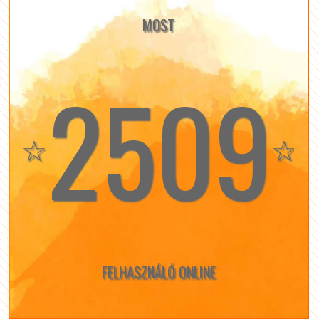
MOST
2509
☆
☆
FELHASZNÁLÓ ONLINE