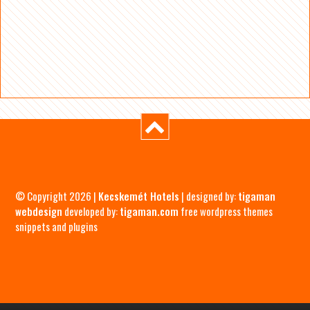
© Copyright 2026 |
Kecskemét Hotels
| designed by:
tigaman
webdesign
developed by:
tigaman.com
free wordpress themes
snippets and plugins