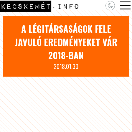
A LÉGITÁRSASÁGOK FELE
JAVULÓ EREDMÉNYEKET VÁR
2018-BAN
2018.01.30