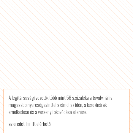
A légitársasági vezetők több mint 56 százaléka a tavalyinál is
magasabb nyereségszinttel számol az idén, a kerozinárak
emelkedése és a verseny fokozódása ellenére.
az eredeti hír itt elérhető