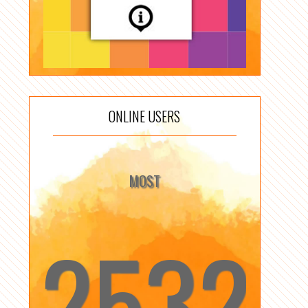
ONLINE USERS
MOST
2532
☆
☆