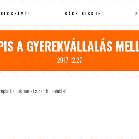
KECSKEMÉT
BÁCS-KISKUN
S
IS A GYEREKVÁLLALÁS MEL
2017.12.27
impiai bajnok német strandröplabdázó.