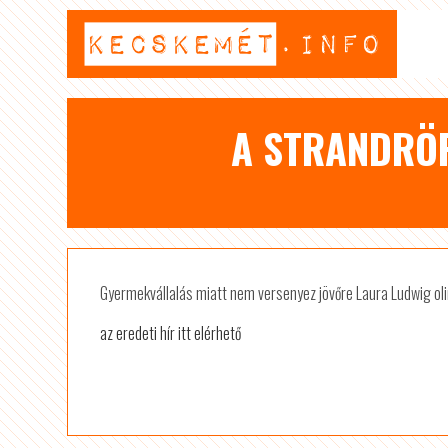
A STRANDRÖP
Gyermekvállalás miatt nem versenyez jövőre Laura Ludwig ol
az eredeti hír itt elérhető