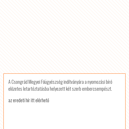
A Csongrád Megyei Főügyészség indítványára a nyomozási bíró
előzetes letartóztatásba helyezett két szerb embercsempészt.
az eredeti hír itt elérhető