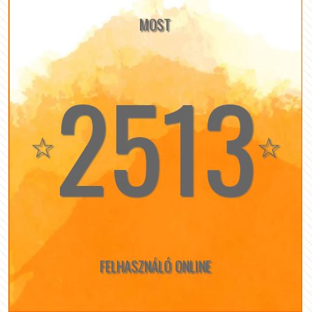
MOST
2513
☆
☆
FELHASZNÁLÓ ONLINE