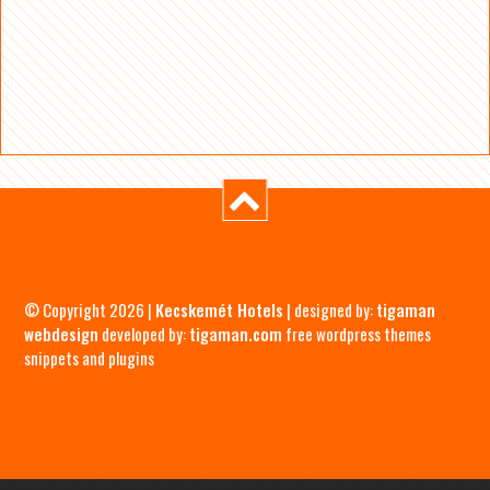
© Copyright 2026 |
Kecskemét Hotels
| designed by:
tigaman
webdesign
developed by:
tigaman.com
free wordpress themes
snippets and plugins