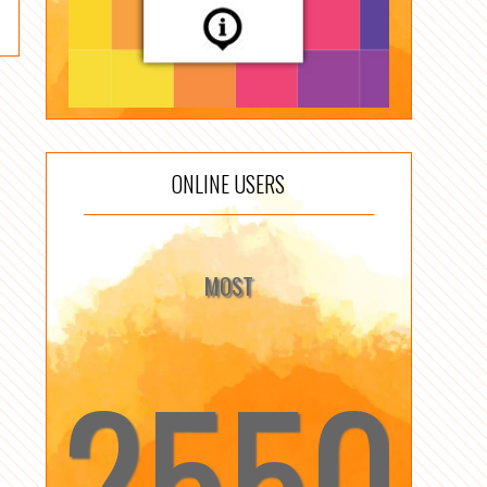
ONLINE USERS
MOST
2550
☆
☆