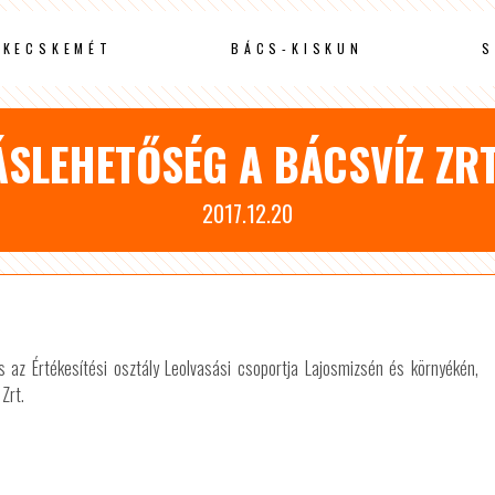
KECSKEMÉT
BÁCS-KISKUN
S
ÁSLEHETŐSÉG A BÁCSVÍZ ZRT
2017.12.20
az Értékesítési osztály Leolvasási csoportja Lajosmizsén és környékén,
Zrt.