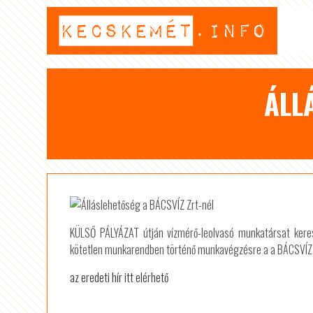
ÁLL
KÜLSŐ PÁLYÁZAT útján vízmérő-leolvasó munkatársat keres 
kötetlen munkarendben történő munkavégzésre a a BÁCSVÍZ 
az eredeti hír itt elérhető