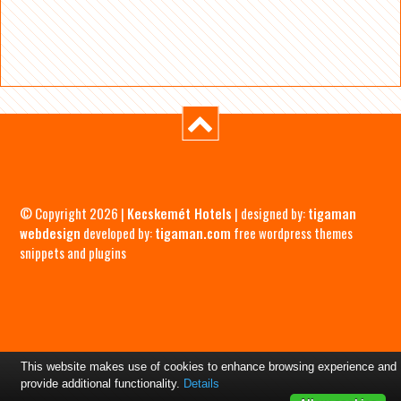
© Copyright 2026 |
Kecskemét Hotels
| designed by:
tigaman
webdesign
developed by:
tigaman.com
free wordpress themes
snippets and plugins
This website makes use of cookies to enhance browsing experience and
provide additional functionality.
Details