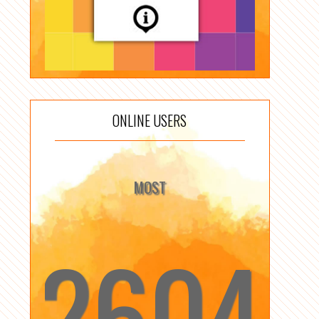
ONLINE USERS
MOST
2604
☆
☆