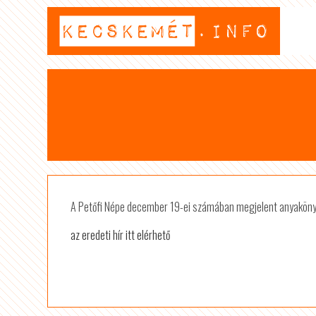
A Petőfi Népe december 19-ei számában megjelent anyakönyvi 
az eredeti hír itt elérhető