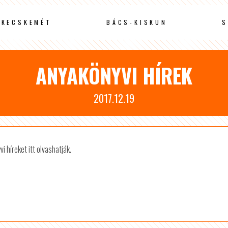
KECSKEMÉT
BÁCS-KISKUN
S
ANYAKÖNYVI HÍREK
2017.12.19
híreket itt olvashatják.