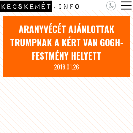
ARANYVÉCÉT AJÁNLOTTAK
TRUMPNAK A KÉRT VAN GOGH-
FESTMÉNY HELYETT
2018.01.26