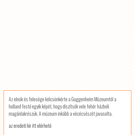
Az elnök és felesége kölcsönkérte a Guggenheim Múzeumtól a
holland festő egyik képét, hogy díszítsék vele fehér házbeli
magánlakrészük. A múzeum inkább a vécécsészét javasolta.
az eredeti hír itt elérhető