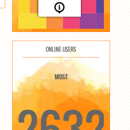
ONLINE USERS
MOST
2632
☆
☆