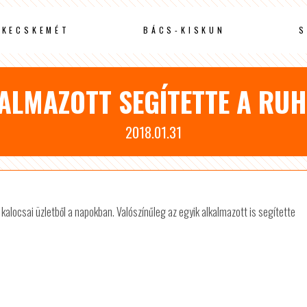
KECSKEMÉT
BÁCS-KISKUN
S
KALMAZOTT SEGÍTETTE A RU
2018.01.31
 kalocsai üzletből a napokban. Valószínűleg az egyik alkalmazott is segítette