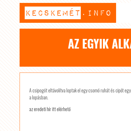
AZ EGYIK AL
A csipogót eltávolítva loptak el egy csomó ruhát és cipőt egy
a lopásban.
az eredeti hír itt elérhető