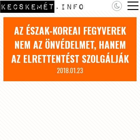
AZ ÉSZAK-KOREAI FEGYVEREK
NEM AZ ÖNVÉDELMET, HANEM
AZ ELRETTENTÉST SZOLGÁLJÁK
2018.01.23