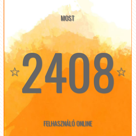
MOST
2408
☆
☆
FELHASZNÁLÓ ONLINE