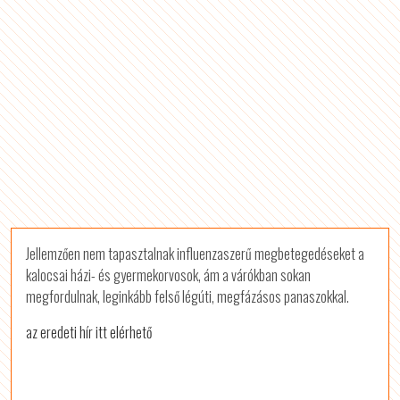
Jellemzően nem tapasztalnak influenzaszerű megbetegedéseket a
kalocsai házi- és gyermekorvosok, ám a várókban sokan
megfordulnak, leginkább felső légúti, megfázásos panaszokkal.
az eredeti hír itt elérhető