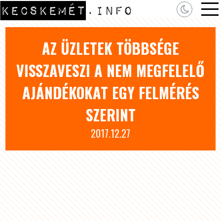
AZ ÜZLETEK TÖBBSÉGE
VISSZAVESZI A NEM MEGFELELŐ
AJÁNDÉKOKAT EGY FELMÉRÉS
SZERINT
2017.12.27