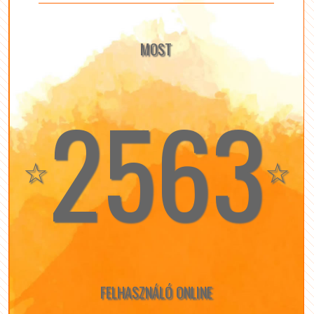
MOST
2563
☆
☆
FELHASZNÁLÓ ONLINE