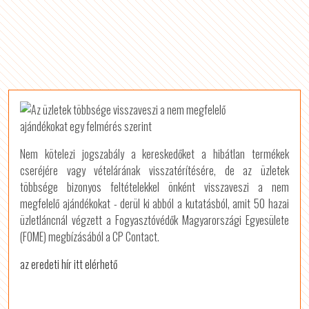
Nem kötelezi jogszabály a kereskedőket a hibátlan termékek
cseréjére vagy vételárának visszatérítésére, de az üzletek
többsége bizonyos feltételekkel önként visszaveszi a nem
megfelelő ajándékokat - derül ki abból a kutatásból, amit 50 hazai
üzletláncnál végzett a Fogyasztóvédők Magyarországi Egyesülete
(FOME) megbízásából a CP Contact.
az eredeti hír itt elérhető