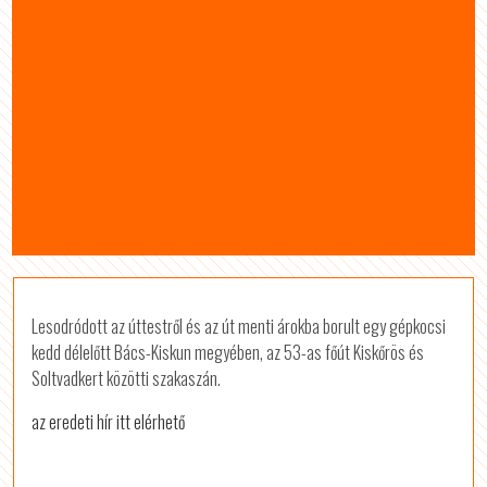
Lesodródott az úttestről és az út menti árokba borult egy gépkocsi
kedd délelőtt Bács-Kiskun megyében, az 53-as főút Kiskőrös és
Soltvadkert közötti szakaszán.
az eredeti hír itt elérhető