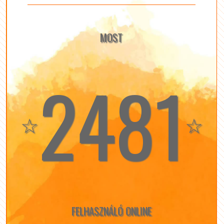
MOST
2481
☆
☆
FELHASZNÁLÓ ONLINE