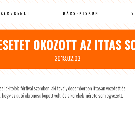
KECSKEMÉT
BÁCS-KISKUN
S
ESETET OKOZOTT AZ ITTAS S
2018.02.03
 lakiteleki férfival szemben, aki tavaly decemberben ittasan vezetett és
t, hogy az autó abroncsa kopott volt, és a kerekek mérete sem egyezett.