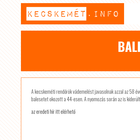
BAL
A kecskeméti rendőrök vádemelést javasolnak azzal az 58 éves
balesetet okozott a 44-esen. A nyomozás során az is kiderül
az eredeti hír itt elérhető