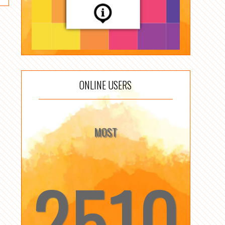
ONLINE USERS
MOST
2510
☆
☆