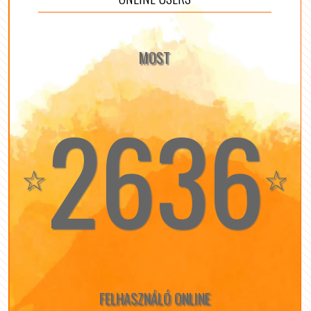
MOST
2636
☆
☆
FELHASZNÁLÓ ONLINE