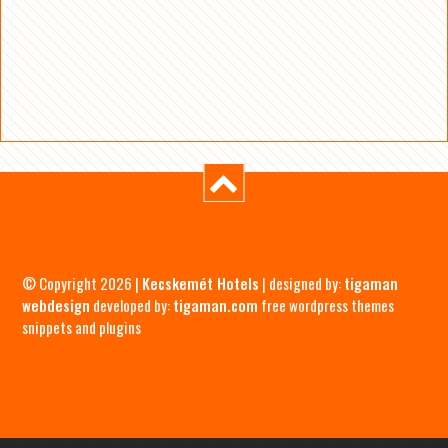
© Copyright 2026 |
Kecskemét Hotels
| designed by:
tigaman
webdesign
developed by:
tigaman.com
free wordpress themes
snippets and plugins