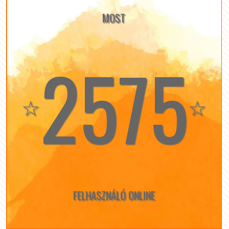
MOST
2575
☆
☆
FELHASZNÁLÓ ONLINE