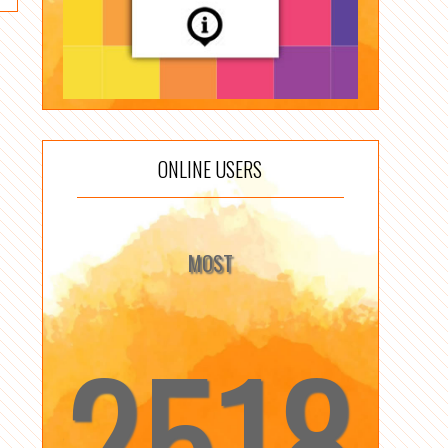
ONLINE USERS
MOST
2518
☆
☆