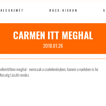
KECSKEMÉT
BÁCS-KISKUN
S
CARMEN ITT MEGHAL
2018.01.26
l ellentétben meghal - nemcsak a cselekményben, hanem a nyelvben is hű
 Keszég László rendez.