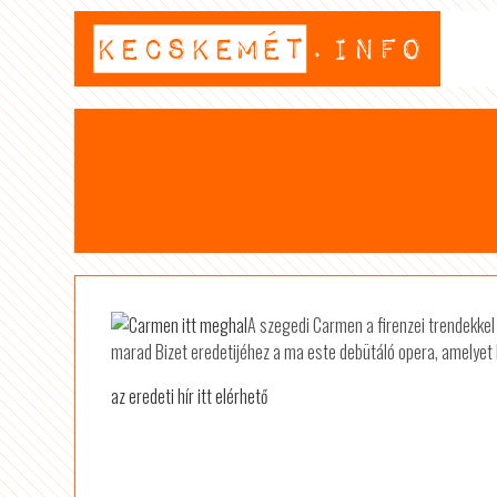
A szegedi Carmen a firenzei trendekke
marad Bizet eredetijéhez a ma este debütáló opera, amelyet
az eredeti hír itt elérhető