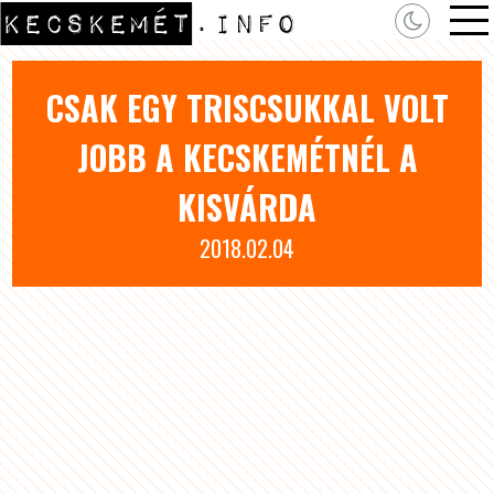
CSAK EGY TRISCSUKKAL VOLT
JOBB A KECSKEMÉTNÉL A
KISVÁRDA
2018.02.04