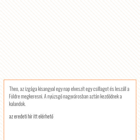
Theo, az izgága kisangyal egy nap elveszít egy csillagot és leszáll a
Földre megkeresni. A nyüzsgő nagyvárosban aztán kezdődnek a
kalandok.
az eredeti hír itt elérhető