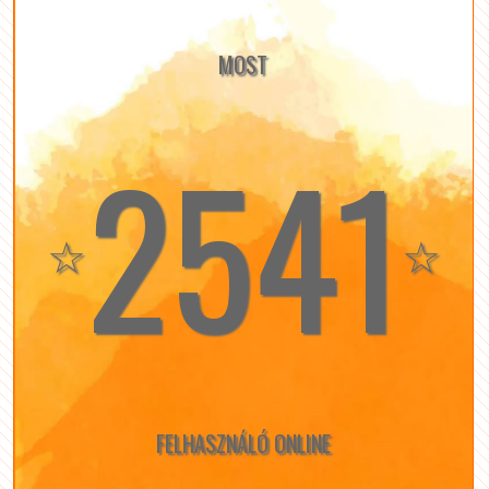
MOST
2541
☆
☆
FELHASZNÁLÓ ONLINE