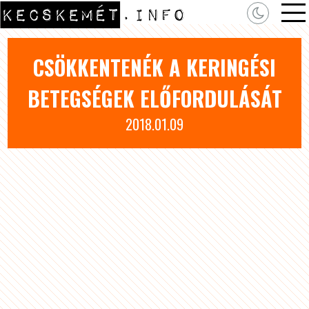
CSÖKKENTENÉK A KERINGÉSI
BETEGSÉGEK ELŐFORDULÁSÁT
2018.01.09