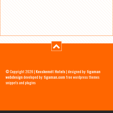
© Copyright 2026 |
Kecskemét Hotels
| designed by:
tigaman
webdesign
developed by:
tigaman.com
free wordpress themes
snippets and plugins