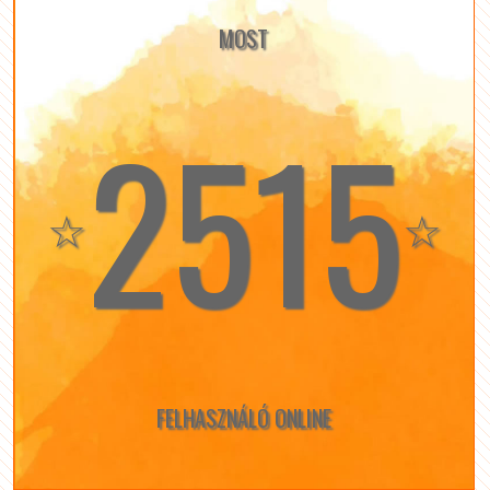
MOST
2515
☆
☆
FELHASZNÁLÓ ONLINE