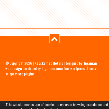
© Copyright 2026 |
Kecskemét Hotels
| designed by:
tigaman
webdesign
developed by:
tigaman.com
free wordpress themes
snippets and plugins
This website makes use of cookies to enhance browsing experience and