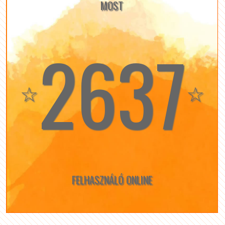
MOST
2637
☆
☆
FELHASZNÁLÓ ONLINE