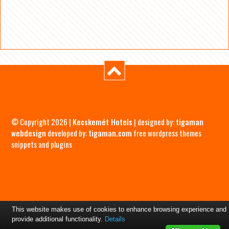
© Copyright 2026 |
Kecskemét Hotels
| designed by:
tigaman
webdesign
developed by:
tigaman.com
free wordpress themes
snippets and plugins
This website makes use of cookies to enhance browsing experience and
provide additional functionality.
Details