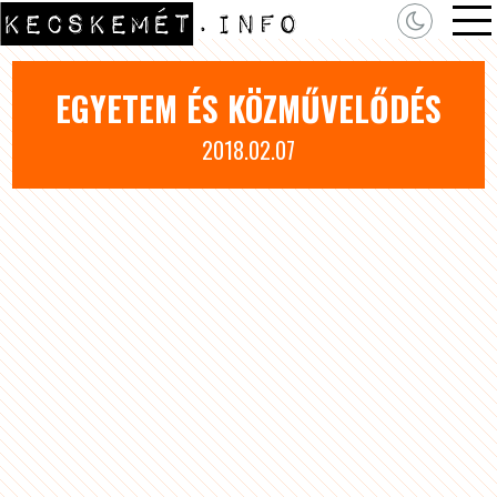
EGYETEM ÉS KÖZMŰVELŐDÉS
2018.02.07