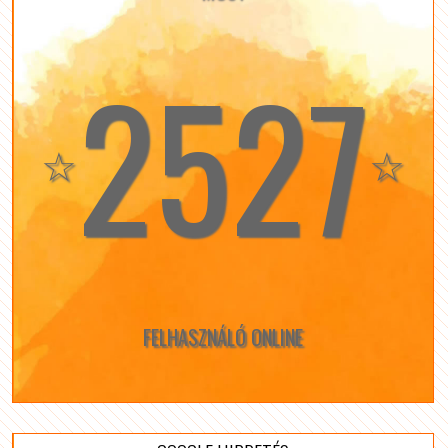
2527
☆
☆
FELHASZNÁLÓ ONLINE