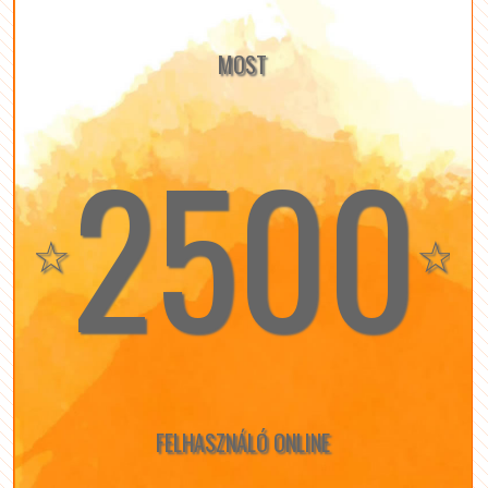
MOST
2500
☆
☆
FELHASZNÁLÓ ONLINE