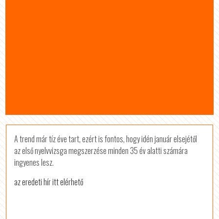
A trend már tíz éve tart, ezért is fontos, hogy idén január elsejétől
az első nyelvvizsga megszerzése minden 35 év alatti számára
ingyenes lesz.
az eredeti hír itt elérhető