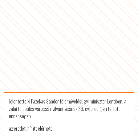
Jelentette ki Fazekas Sándor földművelésügyi miniszter Lentiben, a
zalai település várossá nyilvánításának 39. évfordulóján tartott
ünnepségen.
az eredeti hír itt elérhető