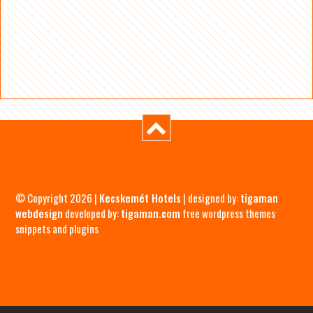
© Copyright 2026 |
Kecskemét Hotels
| designed by:
tigaman
webdesign
developed by:
tigaman.com
free wordpress themes
snippets and plugins