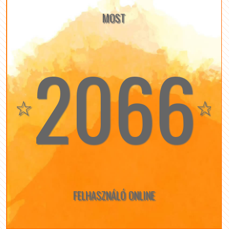
MOST
2066
☆
☆
FELHASZNÁLÓ ONLINE