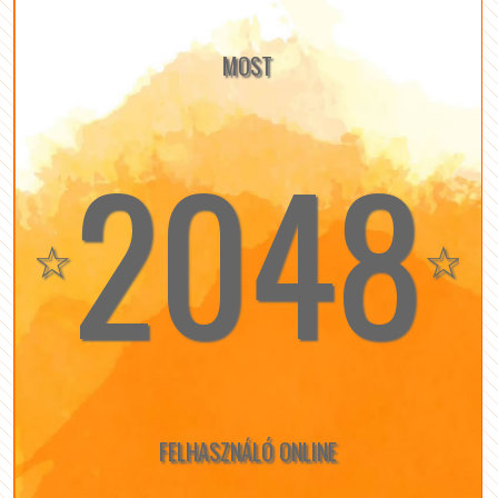
MOST
2048
☆
☆
FELHASZNÁLÓ ONLINE