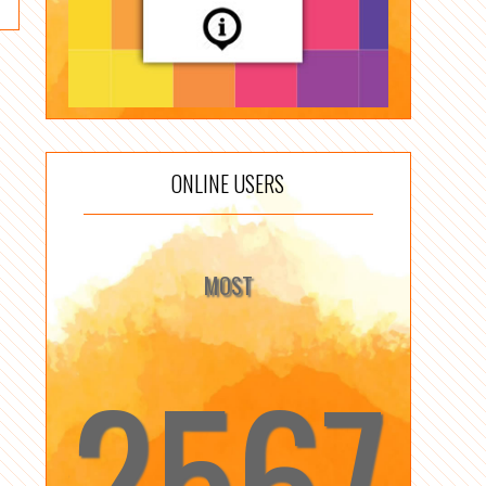
ONLINE USERS
MOST
2567
☆
☆