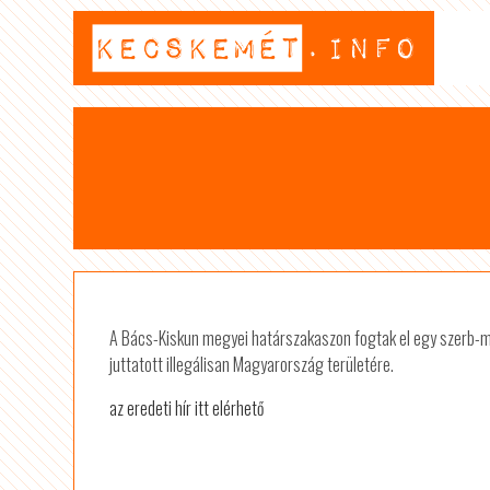
A Bács-Kiskun megyei határszakaszon fogtak el egy szerb-ma
juttatott illegálisan Magyarország területére.
az eredeti hír itt elérhető