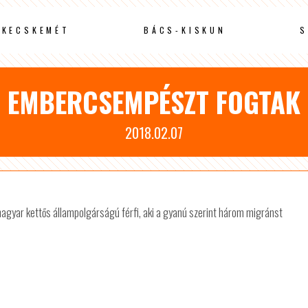
KECSKEMÉT
BÁCS-KISKUN
S
EMBERCSEMPÉSZT FOGTAK
2018.02.07
gyar kettős állampolgárságú férfi, aki a gyanú szerint három migránst