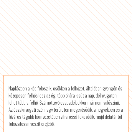
Napközben a köd feloszlik, csökken a felhőzet, általában gyengén és
közepesen felhős lesz az ég, több órára kisüt a nap, délnyugaton
lehet több a felhő. Számottevő csapadék ekkor már nem valószínű.
Az északnyugati szél nagy területen megerősödik, a hegyekben és a
főváros tágabb környezetében viharossá fokozódik, majd délutántól
fokozatosan veszít erejéből.