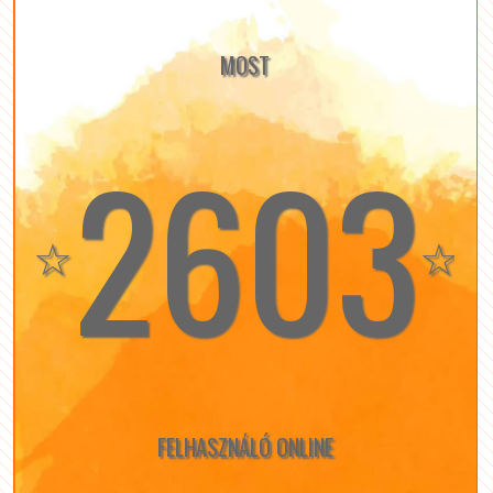
MOST
2603
☆
☆
FELHASZNÁLÓ ONLINE