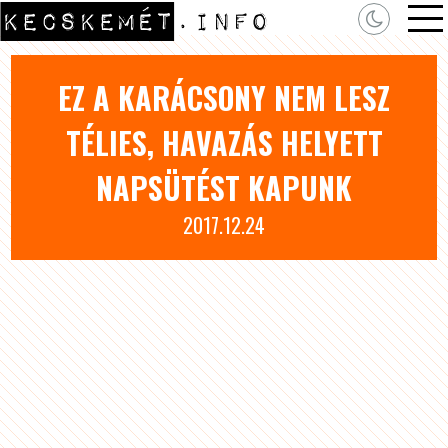
EZ A KARÁCSONY NEM LESZ
TÉLIES, HAVAZÁS HELYETT
NAPSÜTÉST KAPUNK
2017.12.24