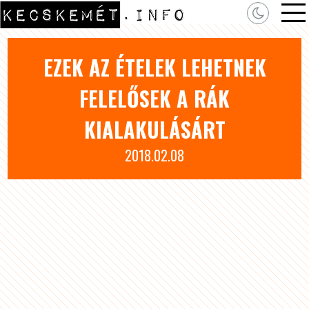
EZEK AZ ÉTELEK LEHETNEK
FELELŐSEK A RÁK
KIALAKULÁSÁRT
2018.02.08