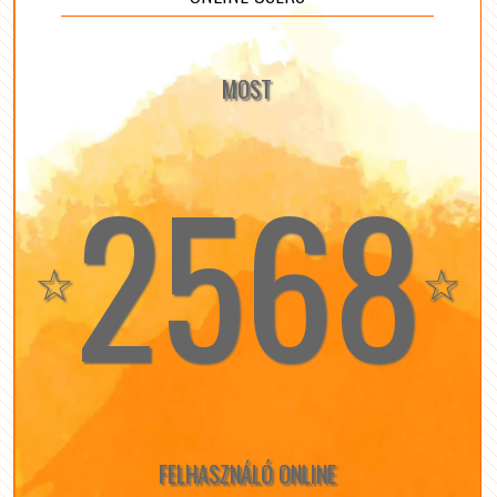
MOST
2568
☆
☆
FELHASZNÁLÓ ONLINE