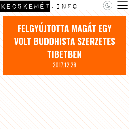
FELGYÚJTOTTA MAGÁT EGY
VOLT BUDDHISTA SZERZETES
TIBETBEN
2017.12.28