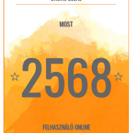
MOST
2568
☆
☆
FELHASZNÁLÓ ONLINE