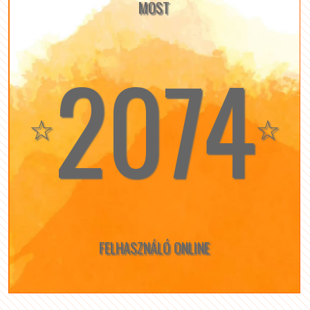
MOST
2074
☆
☆
FELHASZNÁLÓ ONLINE