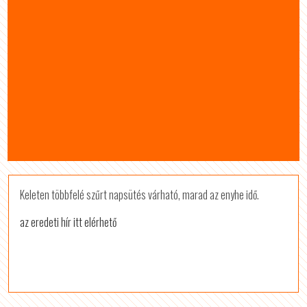
Keleten többfelé szűrt napsütés várható, marad az enyhe idő.
az eredeti hír itt elérhető