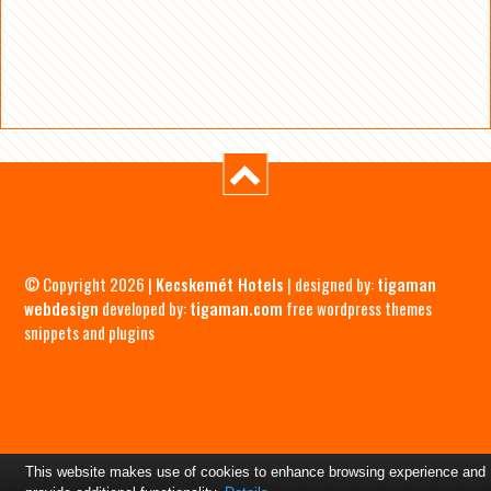
© Copyright 2026 |
Kecskemét Hotels
| designed by:
tigaman
webdesign
developed by:
tigaman.com
free wordpress themes
snippets and plugins
This website makes use of cookies to enhance browsing experience and