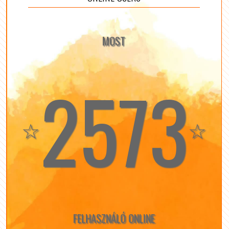
MOST
2573
☆
☆
FELHASZNÁLÓ ONLINE