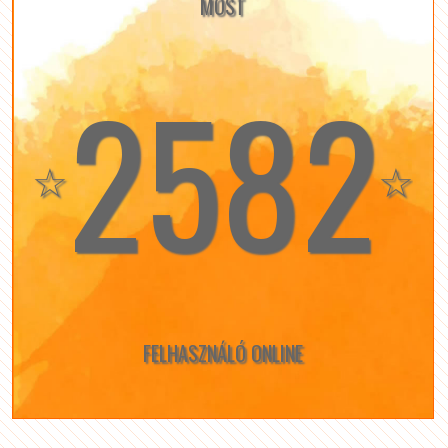
MOST
2582
☆
☆
FELHASZNÁLÓ ONLINE