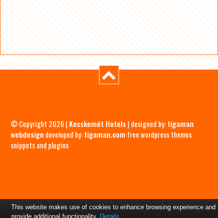
© Copyright 2026 |
Kecskemét Hotels
| designed by:
tigaman
webdesign
developed by:
tigaman.com
free wordpress themes
snippets and plugins
This website makes use of cookies to enhance browsing experience and
provide additional functionality.
Details