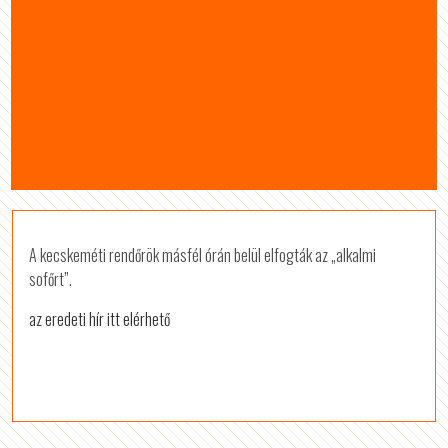
A kecskeméti rendőrök másfél órán belül elfogták az „alkalmi
sofőrt”.
az eredeti hír itt elérhető