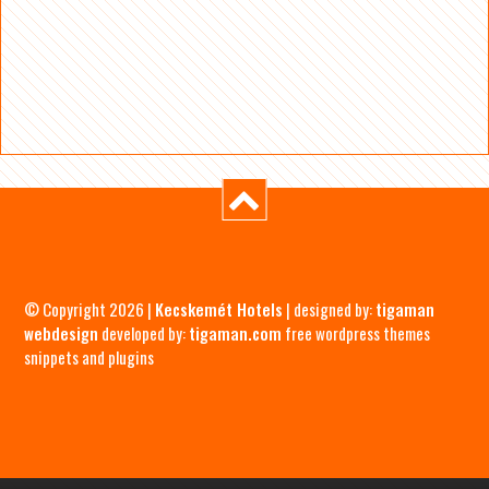
© Copyright 2026 |
Kecskemét Hotels
| designed by:
tigaman
webdesign
developed by:
tigaman.com
free wordpress themes
snippets and plugins