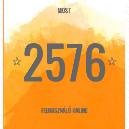
MOST
2576
☆
☆
FELHASZNÁLÓ ONLINE