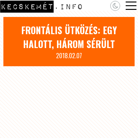
FRONTÁLIS ÜTKÖZÉS: EGY
HALOTT, HÁROM SÉRÜLT
2018.02.07