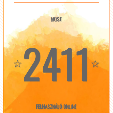
MOST
2411
☆
☆
FELHASZNÁLÓ ONLINE