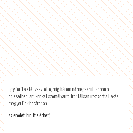
Egy férfi életét vesztette, míg három nő megsérült abban a
balesetben, amikor két személyautó frontálisan ütközött a Békés
megyei Elek határában.
az eredeti hír itt elérhető