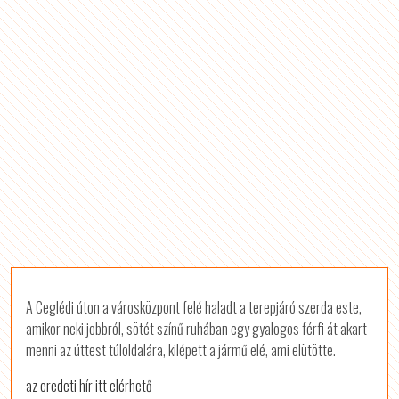
A Ceglédi úton a városközpont felé haladt a terepjáró szerda este,
amikor neki jobbról, sötét színű ruhában egy gyalogos férfi át akart
menni az úttest túloldalára, kilépett a jármű elé, ami elütötte.
az eredeti hír itt elérhető