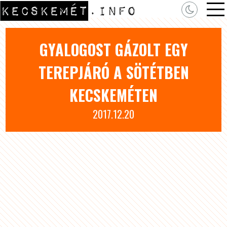
GYALOGOST GÁZOLT EGY
TEREPJÁRÓ A SÖTÉTBEN
KECSKEMÉTEN
2017.12.20