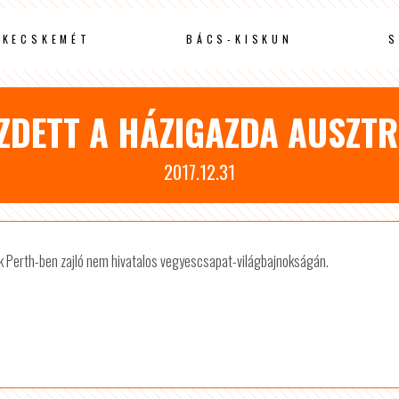
KECSKEMÉT
BÁCS-KISKUN
S
ZDETT A HÁZIGAZDA AUSZTR
2017.12.31
ők Perth-ben zajló nem hivatalos vegyescsapat-világbajnokságán.