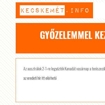
GYŐZELEMMEL KE
Az ausztrálok 2-1-re legyőzték Kanadát vasárnap a teniszez
az eredeti hír itt elérhető