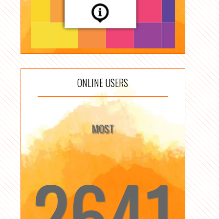
ONLINE USERS
MOST
2641
☆
☆